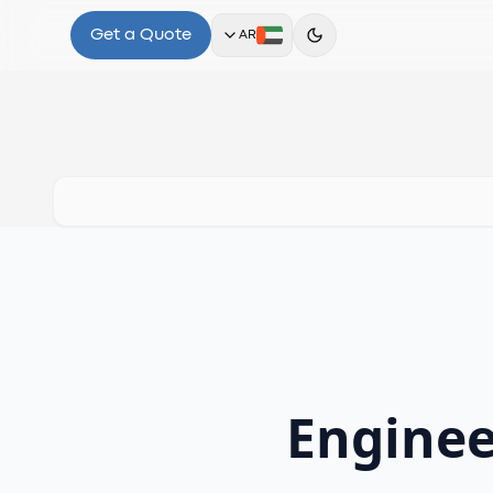
Get a Quote
AR
Enginee