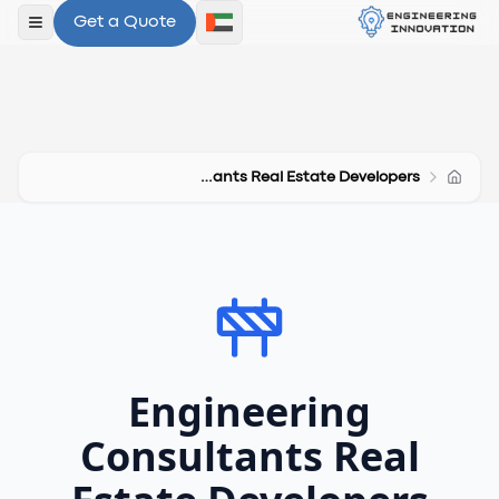
Get a Quote
فتح ال
Engineering Consultants Real Estate Developers
Engineering
Consultants Real