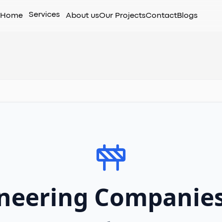
Services
Home
About us
Our Projects
Contact
Blogs
neering Companie