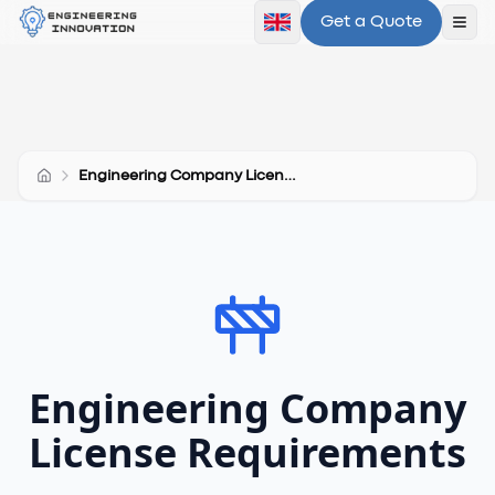
Get a Quote
Ope
Engineering Company License Requirements
Engineering Company
License Requirements