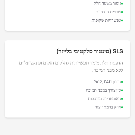
גימור משטח חלק
שרפים הנדסיים
אפשרויות שקופות
SLS (סינטור סלקטיבי בלייזר)
הדפסת תלת מימד תעשייתית לחלקים חזקים ופונקציונליים
ללא מבני תמיכה.
ניילון PA12, PA11
אין צורך במבני תמיכה
גיאומטריות מורכבות
חוזק ברמת ייצור