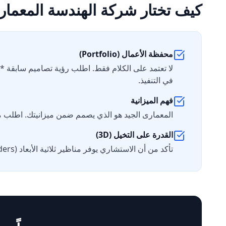
كيف تختار شركة الهندسة المعمار
محفظة الأعمال (Portfolio)
لا تعتمد على الكلام فقط. اطلب رؤية تصاميم سابقة *تم 
في التنفيذ.
فهم الميزانية
المعمارى الجيد هو الذي يصمم ضمن ميزانيتك. اطلب منه
القدرة على التخيل (3D)
تأكد من أن الاستشاري يوفر مناظير ثلاثية الأبعاد (3D Renders) والواقع الافتراضي إن أمكن، لتتخيل منزلك قبل بنائه.