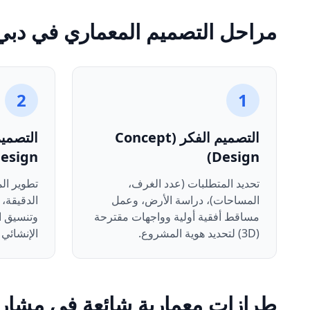
مراحل التصميم المعماري في دبي
2
1
التصميم الفكر (Concept
esign)
Design)
تحديد المتطلبات (عدد الغرف،
تطوير ال
المساحات)، دراسة الأرض، وعمل
الدقيقة، 
مساقط أفقية أولية وواجهات مقترحة
وتنسيق ا
(3D) لتحديد هوية المشروع.
الإنشائي وا
طرازات معمارية شائعة في مشاري