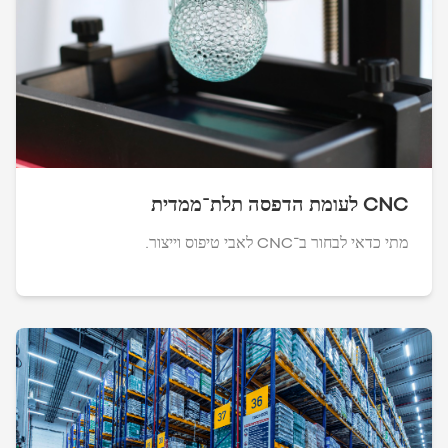
CNC לעומת הדפסה תלת־ממדית
מתי כדאי לבחור ב־CNC לאבי טיפוס וייצור.