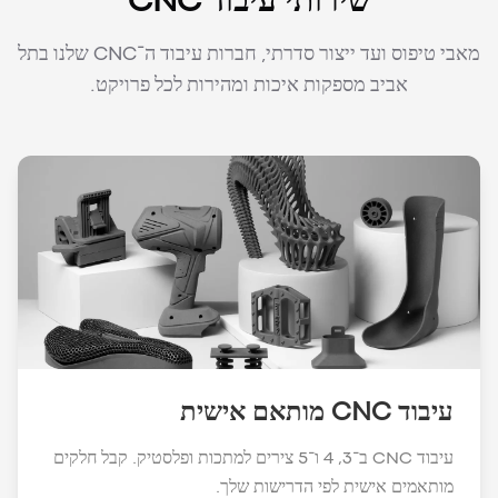
שירותי עיבוד CNC
מאבי טיפוס ועד ייצור סדרתי, חברות עיבוד ה־CNC שלנו בתל
אביב מספקות איכות ומהירות לכל פרויקט.
עיבוד CNC מותאם אישית
עיבוד CNC ב־3, 4 ו־5 צירים למתכות ופלסטיק. קבל חלקים
מותאמים אישית לפי הדרישות שלך.