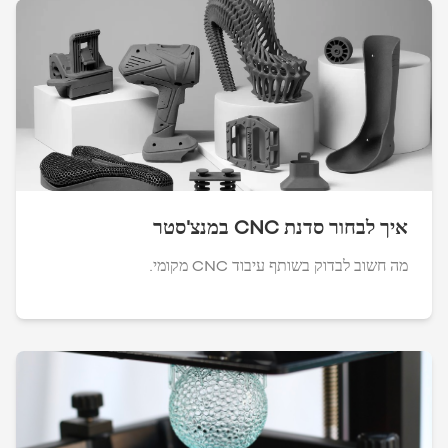
איך לבחור סדנת CNC במנצ'סטר
מה חשוב לבדוק בשותף עיבוד CNC מקומי.