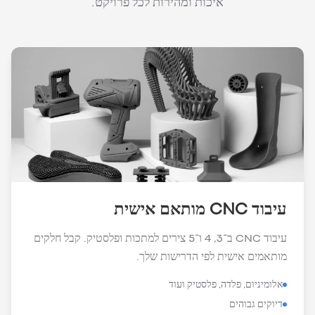
איכות ומהירות לכל פרויקט.
עיבוד CNC מותאם אישית
עיבוד CNC ב־3, 4 ו־5 צירים למתכות ופלסטיק. קבל חלקים
מותאמים אישית לפי הדרישות שלך.
אלומיניום, פלדה, פלסטיק ועוד
דיוקים גבוהים