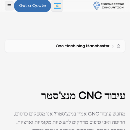
Get a Quote
פתח ת
Cnc Machining Manchester
עיבוד CNC מנצ'סטר
מחפש עיבוד CNC אמין במנצ'סטר? אנו מספקים כרסום,
חריטה ואבי טיפוס מדויקים לתעשיות מקומיות וארציות.