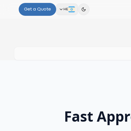
Get a Quote
HE
Fast App