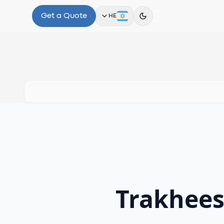
Get a Quote
HE
Trakhees