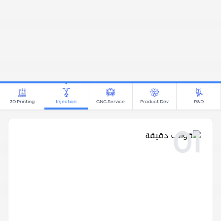
3D Printing
Injection
CNC Service
Product Dev
R&D
01