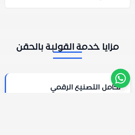
مزايا خدمة القولبة بالحقن
تكامل التصنيع الرقمي
تتمحور كفاءتنا وقدراتنا حول دمج تقنيات التصنيع
الرقمية مع عمليات التصنيع التقليدية. لهذا السبب
يمكننا استخدام تصميمات ثلاثية الأبعاد عالية
الجودة لتصنيع أدوات القوالب عالية الدقة بسرعة.